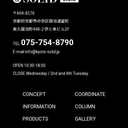
〒604-8176
京都府京都市中京区御池通室町
東入龍池町448-2 伊と幸ビル2F
075-754-8790
TEL
E-mail info@kyoto-solid.jp
OPEN 10:30-18:00
CLOSE Wednesday / 2nd and 4th Tuesday
CONCEPT
COORDINATE
INFORMATION
COLUMN
PRODUCTS
GALLERY