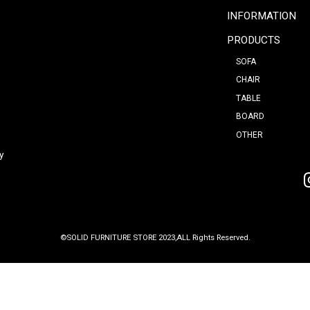
同せいいっぱい
<
1
2
、今後ともどう
ます。つきまし
リーキャンペー
 日程：
月24日㈰ ※水曜
日となります。期
ですてきなプレ
した。みなさま
しております
室町
2F