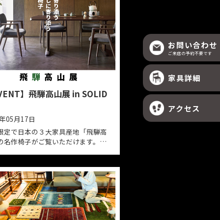
ンペー
【EVENT】飛騨高山展 in SOLID
京都
2025年05月17日
ペーン
期間限定で日本の３大家具産地「飛騨高
やLD
山」の名作椅子がご覧いただけます。飛
騨産業の「セオトEXチェア」や柏木工の