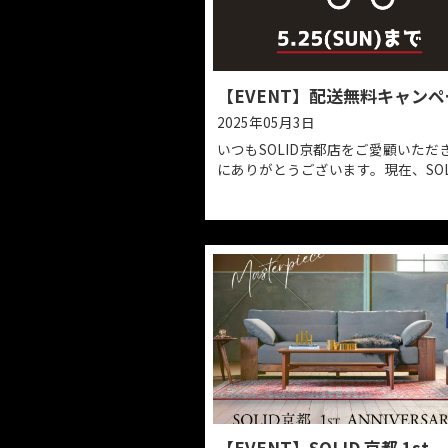
ます。鮮やかな草木染め
ッベ」と歴史を感じるヴ
が多数入荷いたします。
のの希少性があるものば
や玄関、書斎などを彩る
てぜひお気に入りの一枚
場ください。 期間：9月6日㈯～15日
㈪ ※ヴィンテージラグ
㈫までの開催です
【EVENT】配送無
2025年05月3日
いつもSOLID京都店をご
にありがとうございます。現
都店では期間限定で「配
ーン」を開催しておりま
会にSOLID京都店をご利