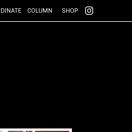
DUCTS
COORDINATE
COLUMN
SH
更新情報