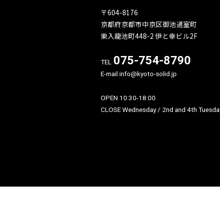
になれるようスタッフ一
努力してまいりますので
ぞよろしくお願いいたし
て下記日程でアニバーサ
ンを開催させていただきます。
2024年10月26日㈯-11
日、第2.4火曜日は定休
間中はお見積りやご成約
ゼントをご用意いたしま
のご来店を心よりお待ち
〒604-8176
京都府京都市中京区御池通
東入龍池町448-2 伊と幸ビル