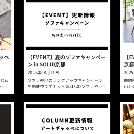
アートギャッベ
【EVENT】夏のソファキャ
展
ン in SOLID京都
2025年08月11日
り成す手織りじゅ
ソファ張地のランクアップキャン
のアートギャッ
を開催中です！大人気SLC02ソファ
」を開催いたし
仕様のSLC09ソファなど。 とってもお得