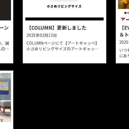
の「アートギャ
な期間。。！ご新築や買替予定の
ィンテージラグ
ひご利用くださいませ。 日程：2025年8
すべてが一点も
月9日㈯～9月7日㈰
かり。リビング
インテリアとし
を見つけにご来
展は9月23日
。
料キャンペーン
【COLUMN】更新しました
2025年02月13日
愛顧いただき、誠
COLUMNページにて【アートギャ
在、SOLID京
小さめリビングサイズのアートギ
送無料キャンペ
についての記事を投稿いたしまし
す。ぜひこの機
ージは下記リンクよりご確認くだ
用ください。日
https://www.kyoto-solid.jp/column