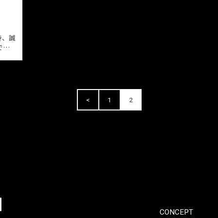
～５月25日㈰対
円以上（税別）
件がございま
で。
都 1st
愛顧いただき、誠
。早いもので昨
かげさまで1周年
た。まだまだ京
のみなさまにと
テリアショップ