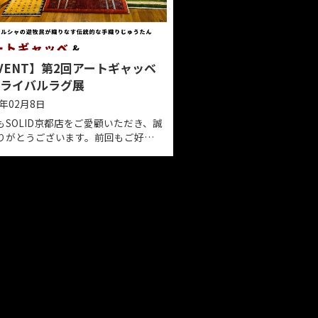
方、ぜ
「シビルチェア」などなど。SOLID
FURNITURE STOREと夢のコラボイベント
です。期間中はご成約プレゼントをご用
意しておりますのでぜひご来店くださ
い。 日程：2025年５月31日㈯～６月15日
㈰
【EVENT】第2回アートギャッベ
＆トライバルラグ展
2025年02月8日
ッベ】
ャッベ
いつもSOLID京都店をご愛顧いただき、誠
た。ペ
にありがとうございます。前回もご好評
さい。
いただいた第2回アートギャッベ＆トライ
バルラグ展を下記日程で開催いたしま