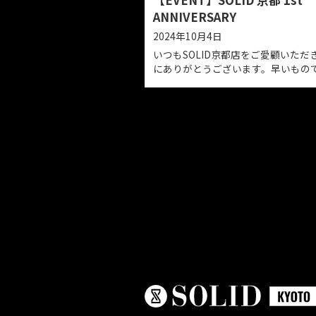
程：2025年４月26日㈯
象：期間中に家具１５万
をご購入の方※他、諸条
す。詳しくはスタッフま
【EVENT】SOLID 京
ANNIVERSARY
2024年10月4日
いつもSOLID京都店をご
にありがとうございます
年10月のオープンよりお
を迎えることができまし
都では新参者ですが地域
ってかけがえのないイン