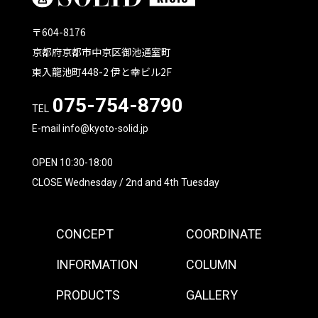
〒604-8176
京都府京都市中京区御池通室町
東入龍池町448-2 伊と幸ビル2F
075-754-8790
TEL
E-mail info@kyoto-solid.jp
OPEN 10:30-18:00
CLOSE Wednesday / 2nd and 4th Tuesday
CONCEPT
COORDINATE
INFORMATION
COLUMN
PRODUCTS
GALLERY